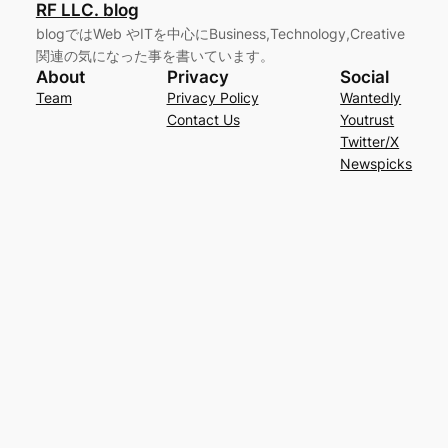
RF LLC. blog
blogではWeb やITを中心にBusiness,Technology,Creative
関連の気になった事を書いています。
About
Privacy
Social
Team
Privacy Policy
Wantedly
Contact Us
Youtrust
Twitter/X
Newspicks