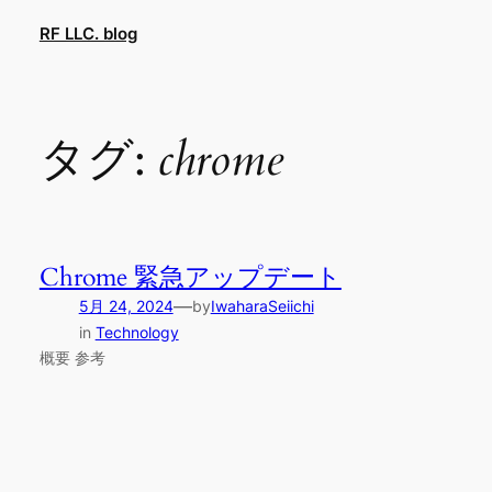
内
RF LLC. blog
容
を
ス
キ
タグ:
chrome
ッ
プ
Chrome 緊急アップデート
—
5月 24, 2024
by
IwaharaSeiichi
in
Technology
概要 参考