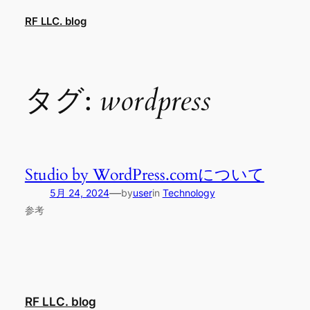
内
RF LLC. blog
容
を
ス
キ
タグ:
wordpress
ッ
プ
Studio by WordPress.comについて
—
5月 24, 2024
by
user
in
Technology
参考
RF LLC. blog