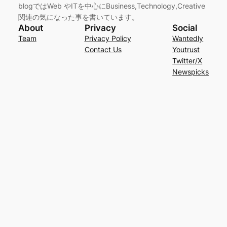
blogではWeb やITを中心にBusiness,Technology,Creative
関連の気になった事を書いています。
About
Privacy
Social
Team
Privacy Policy
Wantedly
Contact Us
Youtrust
Twitter/X
Newspicks